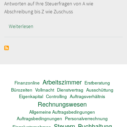
Antworten auf Ihre Steuerfragen von A wie
Abschreibung bis Z wie Zuschuss
Weiterlesen
über
Fragen
und
Antworten
-
Steuern
Arbeitszimmer
Finanzonline
Erstberatung
Bürozeiten
Vollmacht
Dienstvertrag
Ausschüttung
Eigenkapital
Controlling
Auftragsverhältnis
Rechnungswesen
Allgemeine Auftragsbedingungen
Auftragsbedingnungen
Personalverrechnung
Steuern
Buchhaltung
Einzelunternehmen