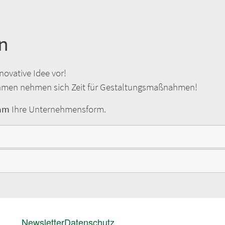
n
nnovative Idee vor!
ehmen nehmen sich Zeit für Gestaltungsmaßnahmen!
am
Ihre Unternehmensform.
FUSSZEILENMENÜ
Newsletter
Datenschutz