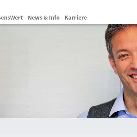
Direkt
zum
sensWert
News & Info
Karriere
Inhalt