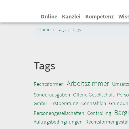
Hauptnavigation
Online
Kanzlei
Kompetenz
Wis
Home
Tags
Tags
Tags
Arbeitszimmer
Rechtsformen
Umsatz
Sonderausgaben
Offene Gesellschaft
Pers
GmbH
Erstberatung
Kennzahlen
Gründun
Barg
Personengesellschaften
Controlling
Auftragsbedingnungen
Rechtsformengestal