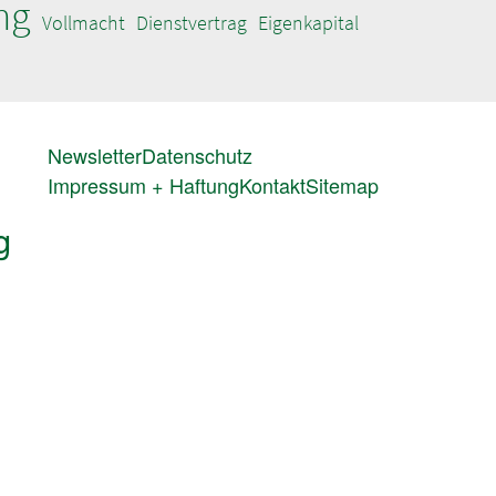
ng
Vollmacht
Dienstvertrag
Eigenkapital
FUSSZEILENMENÜ
Newsletter
Datenschutz
Impressum + Haftung
Kontakt
Sitemap
g