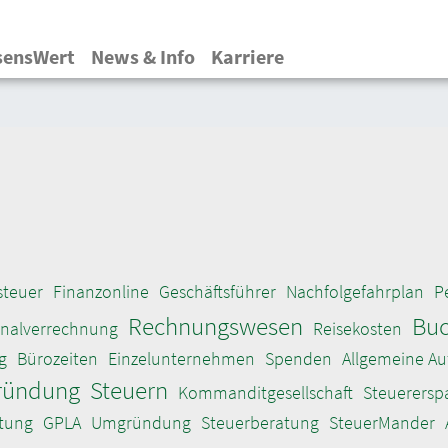
Direkt
zum
sensWert
News & Info
Karriere
Inhalt
steuer
Finanzonline
Geschäftsführer
Nachfolgefahrplan
P
Rechnungswesen
Buc
onalverrechnung
Reisekosten
g
Bürozeiten
Einzelunternehmen
Spenden
Allgemeine A
ründung
Steuern
Kommanditgesellschaft
Steuerersp
tung
GPLA
Umgründung
Steuerberatung
SteuerMander