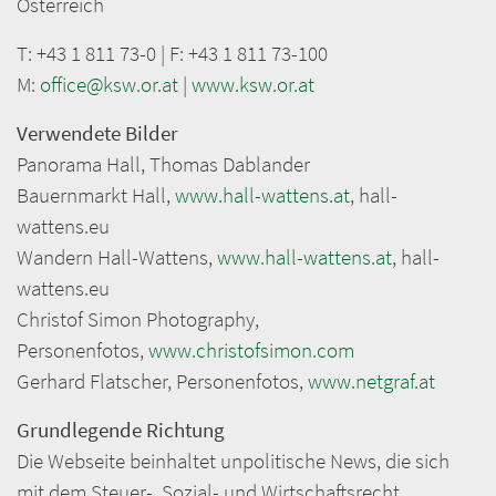
Österreich
T: +43 1 811 73-0 | F: +43 1 811 73-100
M:
office@ksw.or.at
|
www.ksw.or.at
Verwendete Bilder
Panorama Hall, Thomas Dablander
Bauernmarkt Hall,
www.hall-wattens.at
, hall-
wattens.eu
Wandern Hall-Wattens,
www.hall-wattens.at
, hall-
wattens.eu
Christof Simon Photography,
Personenfotos,
www.christofsimon.com
Gerhard Flatscher, Personenfotos,
www.netgraf.at
Grundlegende Richtung
Die Webseite beinhaltet unpolitische News, die sich
mit dem Steuer-, Sozial- und Wirtschaftsrecht