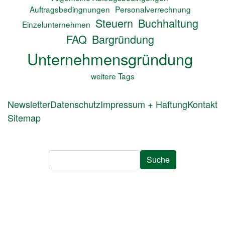
Auftragsbedingnungen
Personalverrechnung
Steuern
Buchhaltung
Einzelunternehmen
FAQ
Bargründung
Unternehmensgründung
weitere Tags
FUSSZEILENMENÜ
Newsletter
Datenschutz
Impressum + Haftung
Kontakt
Sitemap
Suche
Suche