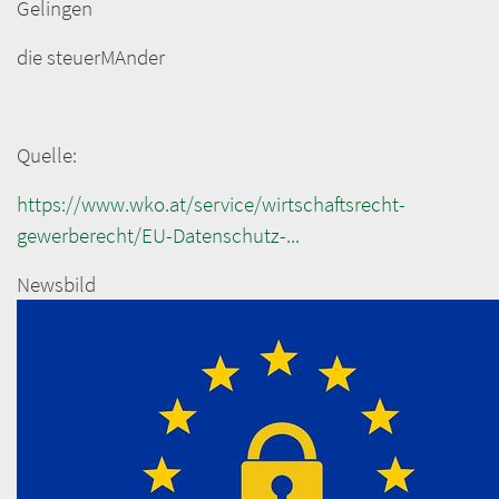
Gelingen
die steuerMAnder
Quelle:
https://www.wko.at/service/wirtschaftsrecht-
gewerberecht/EU-Datenschutz-...
Newsbild