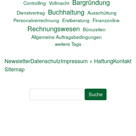
Bargründung
Controlling
Vollmacht
Buchhaltung
Dienstvertrag
Ausschüttung
Personalverrechnung
Erstberatung
Finanzonline
Rechnungswesen
Bürozeiten
Allgemeine Auftragsbedingungen
weitere Tags
FUSSZEILENMENÜ
Newsletter
Datenschutz
Impressum + Haftung
Kontakt
Sitemap
Suche
Suche